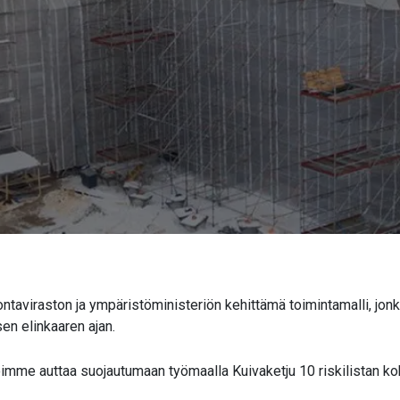
taviraston ja ympäristöministeriön kehittämä toimintamalli, jonk
n elinkaaren ajan.
mme auttaa suojautumaan työmaalla Kuivaketju 10 riskilistan kohdi