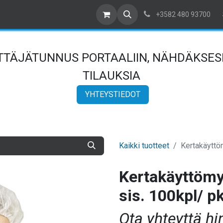
ta yhteyttä
Meistä
Referenssit
Artikkelit
Myyntiehdot
+3582 480 93700
YTTÄJÄTUNNUS PORTAALIIN, NÄHDÄKSESI
TILAUKSIA
YHTEYSTIEDOT
Kaikki tuotteet
Kertakäyttö
Kertakäyttömy
sis. 100kpl/ p
Ota yhteyttä hi