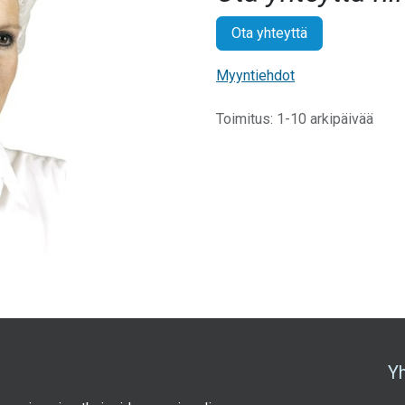
Ota yhteyttä
Myyntiehdot
Toimitus: 1-10 arkipäivää
Y