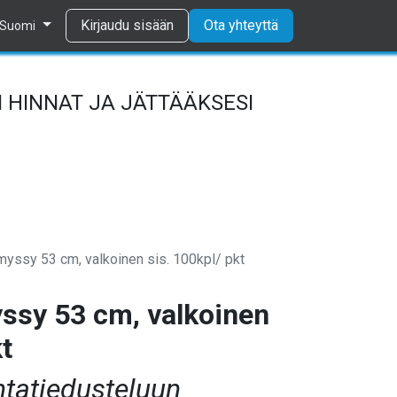
Tietosuojaseloste
Kirjaudu sisään
Ota yhteyttä
Suomi
 HINNAT JA JÄTTÄÄKSESI
myssy 53 cm, valkoinen sis. 100kpl/ pkt
ssy 53 cm, valkoinen
kt
ntatiedusteluun