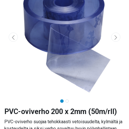
PVC-oviverho 200 x 2mm (50m/rll)
PVC-oviverho suojaa tehokkaasti vetoisuudelta, kylmältä ja
kosteudelta ja siksi verho soveltuu hyvin pölynhallintaan.