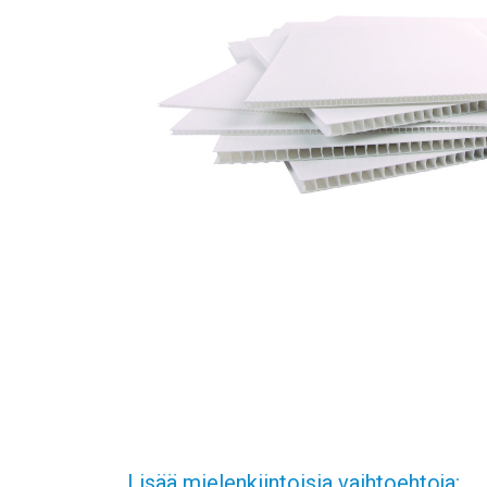
Lisää mielenkiintoisia vaihtoehtoja: