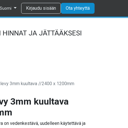
Tietosuojaseloste
Kirjaudu sisään
Ota yhteyttä
Suomi
 HINNAT JA JÄTTÄÄKSESI
levy 3mm kuultava //2400 x 1200mm
vy 3mm kuultava
0mm
 on vedenkestävä, uudelleen käytettävä ja