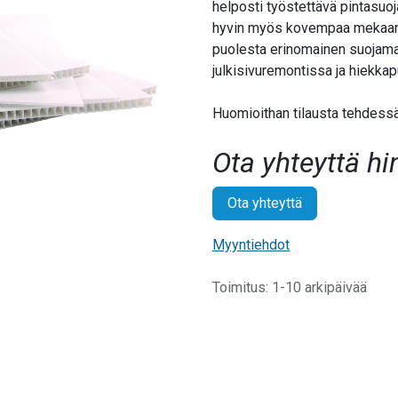
helposti työstettävä pintasuo
hyvin myös kovempaa mekaanis
puolesta erinomainen suojamat
julkisivuremontissa ja hiekkap
Huomioithan tilausta tehdessäs
Ota yhteyttä hi
Ota yhteyttä
Myyntiehdot
Toimitus: 1-10 arkipäivää