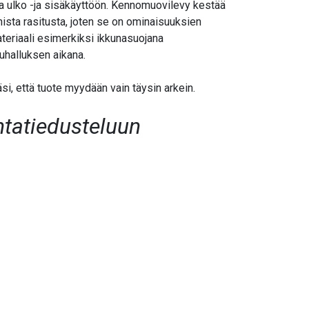
ja ulko -ja sisäkäyttöön. Kennomuovilevy kestää
ta rasitusta, joten se on ominaisuuksien
eriaali esimerkiksi ikkunasuojana
uhalluksen aikana.
i, että tuote myydään vain täysin arkein.
ntatiedusteluun