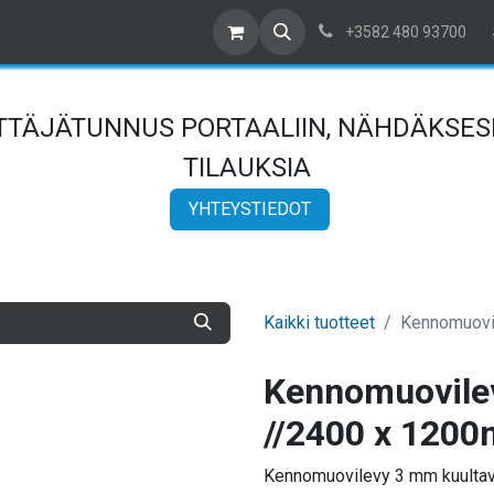
ta yhteyttä
Meistä
Referenssit
Artikkelit
Myyntiehdot
+3582 480 93700
YTTÄJÄTUNNUS PORTAALIIN, NÄHDÄKSESI
TILAUKSIA
YHTEYSTIEDOT
Kaikki tuotteet
Kennomuovi
Kennomuovile
//2400 x 120
Kennomuovilevy 3 mm kuultava