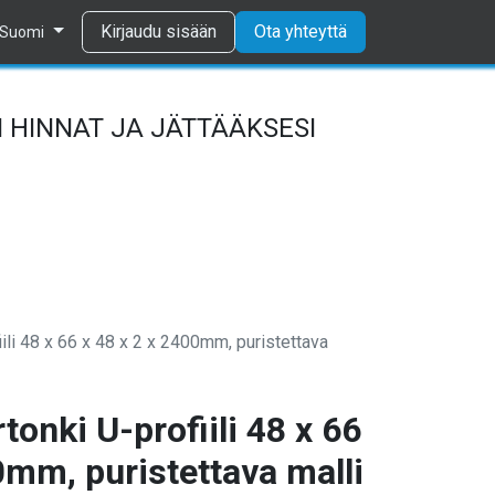
Tietosuojaseloste
Kirjaudu sisään
Ota yhteyttä
Suomi
 HINNAT JA JÄTTÄÄKSESI
iili 48 x 66 x 48 x 2 x 2400mm, puristettava
tonki U-profiili 48 x 66
0mm, puristettava malli