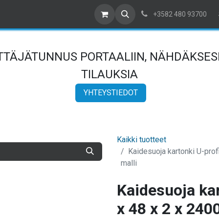
ta yhteyttä
Meistä
Referenssit
Artikkelit
Myyntiehdot
+3582 480 93700
YTTÄJÄTUNNUS PORTAALIIN, NÄHDÄKSESI
TILAUKSIA
YHTEYSTIEDOT
Kaikki tuotteet
Kaidesuoja kartonki U-prof
malli
Kaidesuoja kar
x 48 x 2 x 240