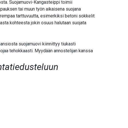
osta. Suojamuovi-Kangasteippi toimii
pauksen tai muun työn aikaisena suojana
 parempaa tarttuvuutta, esimerkiksi betoni sokkelit
vasta kohteesta jokin osuus halutaan suojata
ansiosta suojamuovi kiinnittyy tiukasti
uojaa tehokkaasti. Myydään annostelijan kanssa
ntatiedusteluun