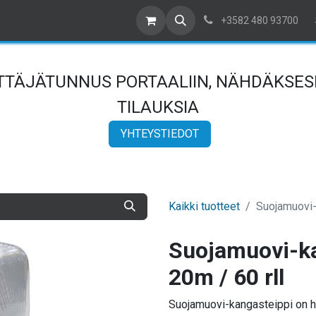
ta yhteyttä
Meistä
Referenssit
Artikkelit
Myyntiehdot
+3582 480 93700
YTTÄJÄTUNNUS PORTAALIIN, NÄHDÄKSESI
TILAUKSIA
YHTEYSTIEDOT
Kaikki tuotteet
Suojamuovi-
Suojamuovi-k
20m / 60 rll
Suojamuovi-kangasteippi on h