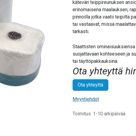
kätevän teippireunuksen ansi
erinomaisena maalauksen, rap
pinnoilla jotka vaatii teipiltä
tai vastaavat, missä maalatta
tarkasti.
Staattisten ominaisuuksiensa 
suojattavaan kohteeseen ja s
tai täyttöpakkauksina.
Ota yhteyttä hi
Ota yhteyttä
Myyntiehdot
Toimitus: 1-10 arkipäivää