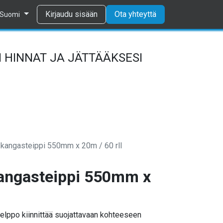
Tietosuojaseloste
Kirjaudu sisään
Ota yhteyttä
Suomi
 HINNAT JA JÄTTÄÄKSESI
kangasteippi 550mm x 20m / 60 rll
angasteippi 550mm x
elppo kiinnittää suojattavaan kohteeseen