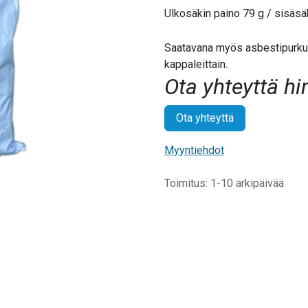
Ulkosäkin paino 79 g / sisäsä
Saatavana myös asbestipurku
kappaleittain.
Ota yhteyttä hi
Ota yhteyttä
Myyntiehdot
Toimitus: 1-10 arkipäivää