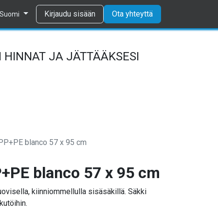
Tietosuojaseloste
Kirjaudu sisään
Ota yhteyttä
Suomi
 HINNAT JA JÄTTÄÄKSESI
 PP+PE blanco 57 x 95 cm
+PE blanco 57 x 95 cm
visella, kiinniommellulla sisäsäkillä. Säkki
kutöihin.