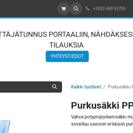
ta yhteyttä
Meistä
Referenssit
Artikkelit
Myyntiehdot
+3582 480 93700
YTTÄJÄTUNNUS PORTAALIIN, NÄHDÄKSESI
TILAUKSIA
YHTEYSTIEDOT
Kaikki tuotteet
Purkusäkki
Purkusäkki PP
Vahva polypropyleenisäkki muo
soveltuu useisiin erilaisiin pur