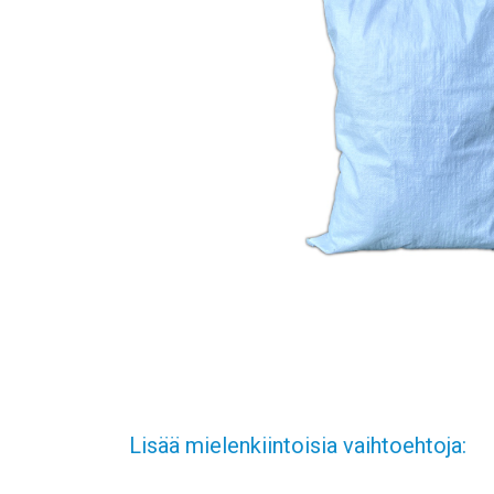
Lisää mielenkiintoisia vaihtoehtoja: